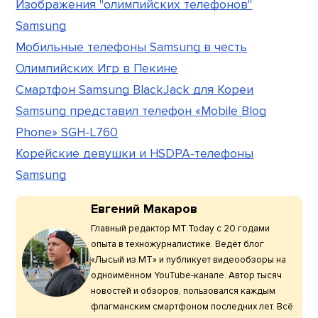
Изображения "олимпийских телефонов"
Samsung
Мобильные телефоны Samsung в честь
Олимпийских Игр в Пекине
Смартфон Samsung BlackJack для Кореи
Samsung представил телефон «Mobile Blog
Phone» SGH-L760
Корейские девушки и HSDPA-телефоны
Samsung
Евгений Макаров
Главный редактор МТ.Today с 20 годами
опыта в техножурналистике. Ведёт блог
«Лысый из МТ» и публикует видеообзоры на
одноимённом YouTube-канале. Автор тысяч
новостей и обзоров, пользовался каждым
флагманским смартфоном последних лет. Всё