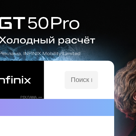
Поиск
по
сайту
РЕКЛАМА •••