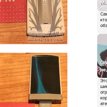
Ma
Сам
кто
обз
Об
не
Это
шик
огр
кор
ате