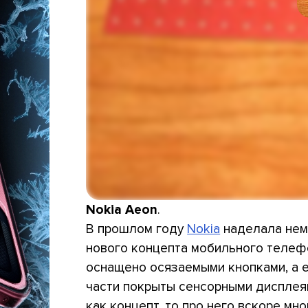
Nokia Aeon
.
В прошлом году
Nokia
наделала нем
нового концепта мобильного телефо
оснащено осязаемыми кнопками, а е
части покрыты сенсорными дисплея
как концепт, то про него вскоре мн