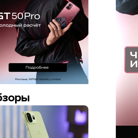
бзоры