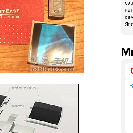
сза
неп
кам
Япо
Мы