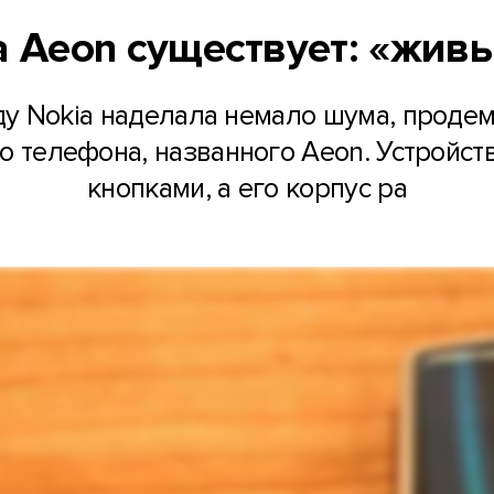
a Aeon существует: «жи
ду Nokia наделала немало шума, прод
о телефона, названного Aeon. Устройс
кнопками, а его корпус ра