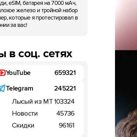
ди, eSIM, батарея на 7000 мАч,
лохое железо и тройной набор
ер, которые я протестировал в
нии за вас!
 в соц. сетях
YouTube
659321
Telegram
245221
Лысый из МТ
103324
Новости
45736
Скидки
96161