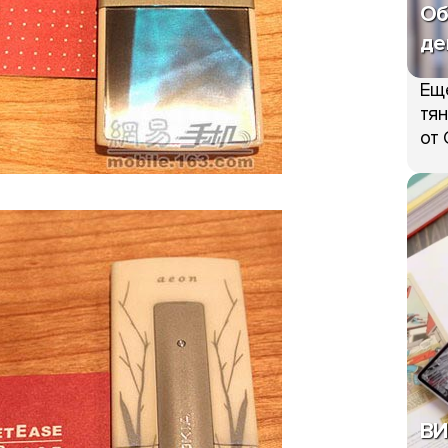
Об
де
Ещ
тян
от 
ВИ