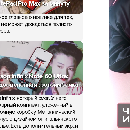
tePad Pro Max за минуту
ое главное о новинке для тех,
 не может дождаться полного
ора.
зор Infinix Note 60 Ultra:
дооценённая фотоимбочка
 Infinix, который смог. У него
арный комплект, уложенный в
омную коробку. Металлический
пус с дизайном от итальянского
лье. Есть дополнительный экран