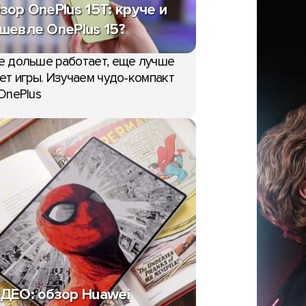
зор OnePlus 15T: круче и
шевле OnePlus 15?
е дольше работает, еще лучше
ет игры. Изучаем чудо-компакт
OnePlus
ДЕО: обзор Huawei