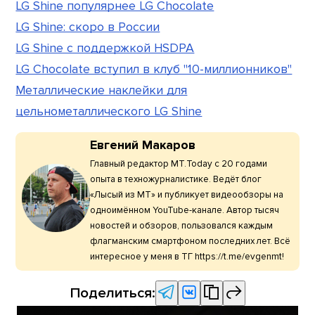
LG Shine популярнее LG Chocolate
LG Shine: скоро в России
LG Shine с поддержкой HSDPA
LG Chocolate вступил в клуб "10-миллионников"
Металлические наклейки для
цельнометаллического LG Shine
Евгений Макаров
Главный редактор МТ.Today с 20 годами
опыта в техножурналистике. Ведёт блог
«Лысый из МТ» и публикует видеообзоры на
одноимённом YouTube-канале. Автор тысяч
новостей и обзоров, пользовался каждым
флагманским смартфоном последних лет. Всё
интересное у меня в ТГ https://t.me/evgenmt!
Поделиться: