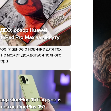
ДЕО: обзор Huawei
tePad Pro Max за минуту
ое главное о новинке для тех,
 не может дождаться полного
ора.
зор OnePlus 15T: круче и
шевле OnePlus 15?