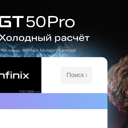
Поиск
по
сайту
РЕКЛАМА •••