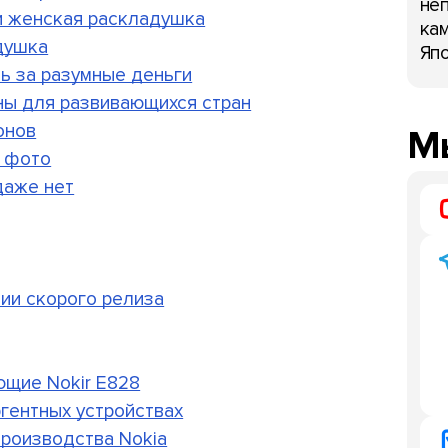
неп
 и женская раскладушка
кам
душка
Япо
ть за разумные деньги
ны для развивающихся стран
онов
Мы
" фото
даже нет
нии скорого релиза
ющие Nokir E828
ргентных устройствах
производства Nokia