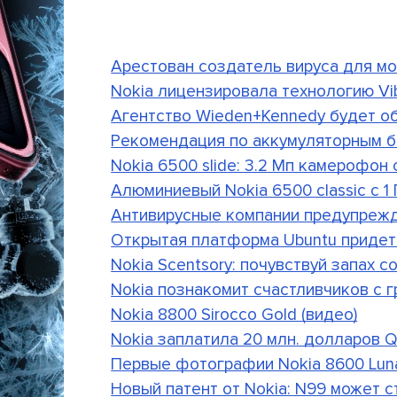
Арестован создатель вируса для м
Nokia лицензировала технологию Vi
Агентство Wieden+Kennedy будет о
Рекомендация по аккумуляторным б
Nokia 6500 slide: 3.2 Мп камерофон с
Алюминиевый Nokia 6500 classic с 1 
Антивирусные компании предупреж
Открытая платформа Ubuntu приде
Nokia Scentsory: почувствуй запах 
Nokia познакомит счастливчиков с гр
Nokia 8800 Sirocco Gold (видео)
Nokia заплатила 20 млн. долларов 
Первые фотографии Nokia 8600 Luna
Новый патент от Nokia: N99 может 