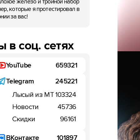
лохое железо и тройной набор
ер, которые я протестировал в
нии за вас!
 в соц. сетях
YouTube
659321
Telegram
245221
Лысый из МТ
103324
Новости
45736
Скидки
96161
ВКонтакте
101897