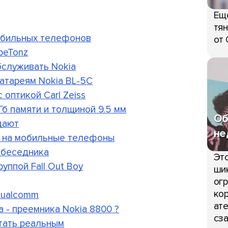
Ещ
тян
обильных телефонов
от 
beTonz
бслуживать Nokia
атареям Nokia BL-5C
 оптикой Carl Zeiss
Гб памяти и толщиной 9.5 мм
Об
дают
не
т на мобильные телефоны
собеседника
Это
уппой Fall Out Boy
шик
огр
кор
Qualcomm
ате
 - преемника Nokia 8800 ?
сза
стать реальным