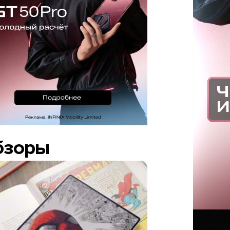
бзоры