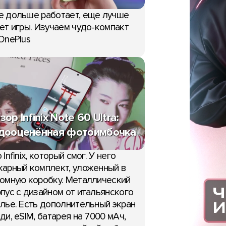
е дольше работает, еще лучше
ет игры. Изучаем чудо-компакт
OnePlus
зор Infinix Note 60 Ultra:
дооценённая фотоимбочка
 Infinix, который смог. У него
арный комплект, уложенный в
омную коробку. Металлический
пус с дизайном от итальянского
лье. Есть дополнительный экран
ди, eSIM, батарея на 7000 мАч,