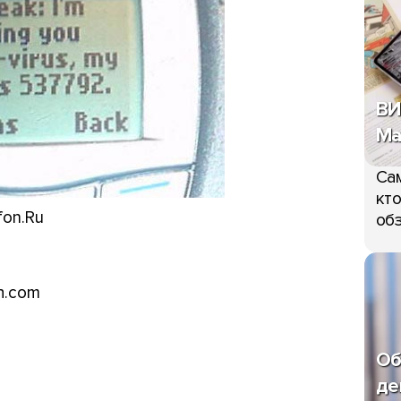
ВИ
Ma
Сам
кто
fon.Ru
обз
h.com
Об
де