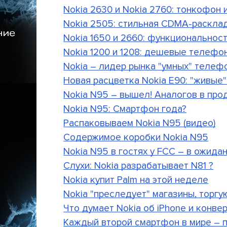
Nokia 2630 и Nokia 2760: тонкофон
Nokia 2505: стильная CDMA-раскла
Nokia 1650 и 2660: функциональнос
Nokia 1200 и 1208: дешевые телефо
Nokia – лидер рынка "умных" телеф
Новая расцветка Nokia E90: "живые
Nokia N95 – вышел! Аналогов в про
Nokia N95: Смартфон года?
Распаковываем Nokia N95 (видео)
Содержимое коробки Nokia N95
Nokia N95 в гостях у FCC – в ожида
Слухи: Nokia разрабатывает N81 ?
Nokia купит Palm на этой неделе
Nokia "преследует" магазины, торгу
Что думает Nokia об iPhone и конве
Каждый второй смартфон в мире – 