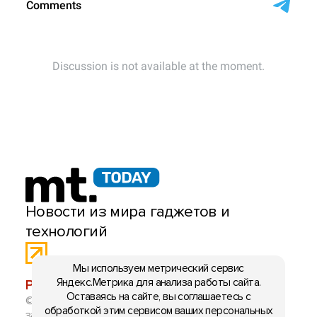
Новости из мира гаджетов и
технологий
Мы используем метрический сервис
Яндекс.Метрика для анализа работы сайта.
РЕКЛАМА:
mobiltelefon.ru@gmail.com
Оставаясь на сайте, вы соглашаетесь с
© 2006-2026 mt.today \ mobiltelefon.ru. Все права
обработкой этим сервисом ваших персональных
защищены. Использование материалов с сайта