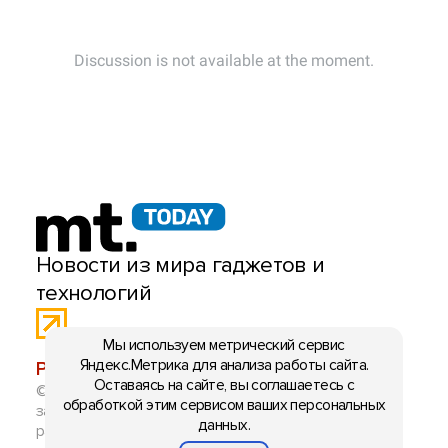
Новости из мира гаджетов и
технологий
Мы используем метрический сервис
Яндекс.Метрика для анализа работы сайта.
РЕКЛАМА:
mobiltelefon.ru@gmail.com
Оставаясь на сайте, вы соглашаетесь с
© 2006-2026 mt.today \ mobiltelefon.ru. Все права
обработкой этим сервисом ваших персональных
защищены. Использование материалов с сайта
данных.
разрешено при указании ссылки на данный ресурс.