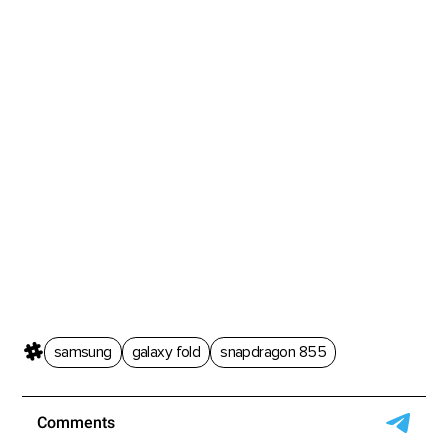
samsung
galaxy fold
snapdragon 855