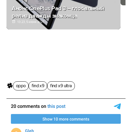
Анонс OnePlus Pad 3 – глобальный
релиз дважды знакомца
13:23, 5 июня 2025
oppo
find x9
find x9 ultra