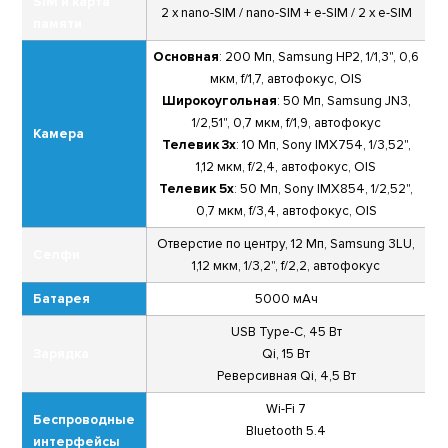
SIM и карта
2 x nano-SIM / nano-SIM + e-SIM / 2 x e-SIM
памяти
Основная
: 200 Мп, Samsung HP2, 1/1,3", 0,6
мкм, f/1,7, автофокус, OIS
Широкоугольная
: 50 Мп, Samsung JN3,
1/2,51", 0,7 мкм, f/1,9, автофокус
Камера
Телевик 3х
: 10 Мп, Sony IMX754, 1/3,52",
1,12 мкм, f/2,4, автофокус, OIS
Телевик 5х
: 50 Мп, Sony IMX854, 1/2,52",
0,7 мкм, f/3,4, автофокус, OIS
Отверстие по центру, 12 Мп, Samsung 3LU,
Селфи
1,12 мкм, 1/3,2", f/2,2, автофокус
Батарея
5000 мАч
USB Type-C, 45 Вт
Зарядка
Qi, 15 Вт
Реверсивная Qi, 4,5 Вт
Wi-Fi 7
Беспроводные
Bluetooth 5.4
интерфейсы