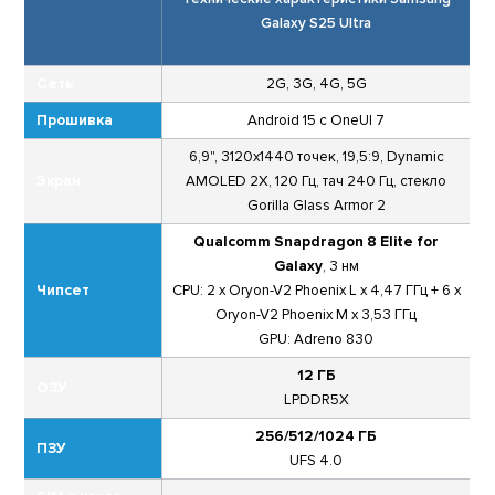
Galaxy S25 Ultra
Сеть
2G, 3G, 4G, 5G
Прошивка
Android 15 c OneUI 7
6,9", 3120x1440 точек, 19,5:9, Dynamic
Экран
AMOLED 2X, 120 Гц, тач 240 Гц, стекло
Gorilla Glass Armor 2
Qualcomm Snapdragon 8 Elite for
Galaxy
, 3 нм
Чипсет
CPU: 2 x Oryon-V2 Phoenix L x 4,47 ГГц + 6 x
Oryon-V2 Phoenix M x 3,53 ГГц
GPU: Adreno 830
12 ГБ
ОЗУ
LPDDR5X
256/512/1024 ГБ
ПЗУ
UFS 4.0