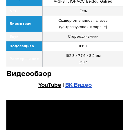
A-GPS, ГЛОНАСС, Beidou, Galileo
NFC
Есть
Сканер отпечатков пальцев
Биометрия
(ультразвуковой, в экране)
Звук
Стереодинамики
Водозащита
IP68
162,8 х 77,6 х 8,2 мм
Размеры и вес
218 г
Видеообзор
YouTube
|
ВК Видео