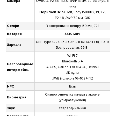
Камера
OV50D, 1/2,88", f/2,0, ЭФР 13 мм, автофокус, 6
линз
Перископ 3x
: 50 Мп, Sony IMX882, 1/1,95",
f/2,48, ЭФР 72 мм, OIS
Селфи
В отверстии по центру, 50 Мп, f/2,1
Батарея
5510 мАч
USB Type-C 2.0 (3.2 Gen 2 в 16+1024 ГБ), 80 Вт
Зарядка
Беспроводная, 66 Вт
Wi-Fi 7
Bluetooth 5.4
Беспроводные
A-GPS, Galileo, ГЛОНАСС, Beidou
интерфейсы
ИК-пульт
UWB (только в 16+1024 ГБ)
NFC
Есть
Сканер отпечатка пальца в экране
Биометрия
(ультразвуковой)
Звук
Стереодинамики