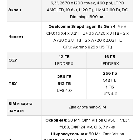
6,3", 2670 x 1200 точек, 460 ppi, LTPO
Экран
AMOLED, 10 бит, 1-120 Гц, ШИМ 2160 Гц, DC
Dimming, 1800 нит
Qualcomm Snapdragon 8s Gen 4
, 4 нм
CPU: 1 x X4 x 3,21 ГГц + 3 x A720 x 3 ГГц + 2 x
Чипсет
A720 x 2,8 ГГц + 2 x A720 x 2,02 ГГц
GPU: Adreno 825 x 1,15 ГГц
12 ГБ
16 ГБ
ОЗУ
LPDDR5X
LPDDR5X
256 ГБ
256 ГБ
512 ГБ
ПЗУ
512 ГБ
1 ТБ
UFS 4.0
UFS 4.0
SIM и карта
Два слота nano-SIM
памяти
Основная
: 50 Мп, OmniVision OV50H, 1/1,3",
f/1,68, ЭФР 24 мм, OIS, 7 линз
Широкоугольная
: 50 Мп, OmniVision