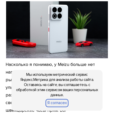
Насколько я понимаю, у Meizu больше нет
наполеоновских планов по закреплению на
Мы используем метрический сервис
рынке России. Выпустили OEM-
Яндекс.Метрика для анализа работы сайта.
Оставаясь на сайте, вы соглашаетесь с
ультрабюджетки непонятно для кого,
обработкой этим сервисом ваших персональных
разочаровались продажами, и решили
данных.
свернуться. Надежный был план. Как
Я согласен
швейцарские часы прям. Во!