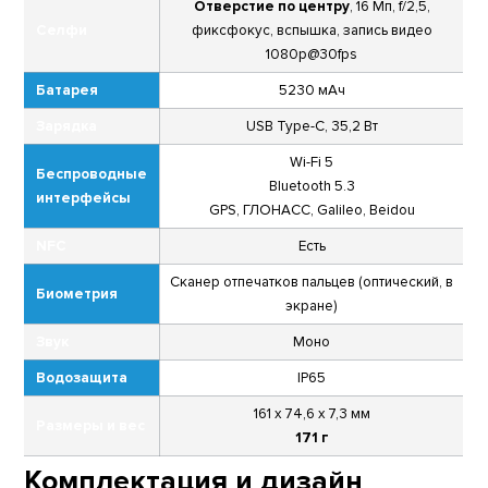
Отверстие по центру
, 16 Мп, f/2,5,
Селфи
фиксфокус, вспышка, запись видео
1080p@30fps
Батарея
5230 мАч
Зарядка
USB Type-C, 35,2 Вт
Wi-Fi 5
Беспроводные
Bluetooth 5.3
интерфейсы
GPS, ГЛОНАСС, Galileo, Beidou
NFC
Есть
Сканер отпечатков пальцев (оптический, в
Биометрия
экране)
Звук
Моно
Водозащита
IP65
161 х 74,6 х 7,3 мм
Размеры и вес
171 г
Комплектация и дизайн