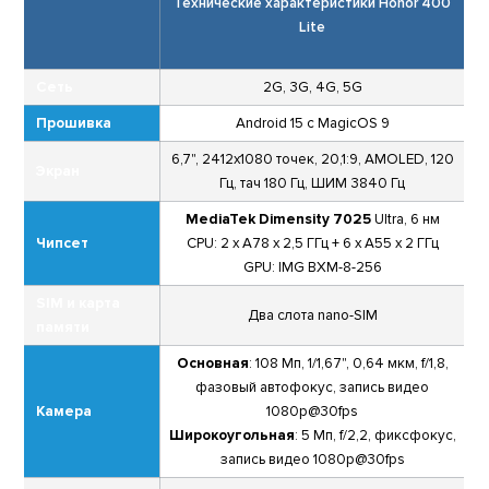
Технические характеристики Honor 400
Lite
Сеть
2G, 3G, 4G, 5G
Прошивка
Android 15 с MagicOS 9
6,7", 2412x1080 точек, 20,1:9, AMOLED, 120
Экран
Гц, тач 180 Гц, ШИМ 3840 Гц
MediaTek Dimensity 7025
Ultra, 6 нм
Чипсет
CPU: 2 x A78 x 2,5 ГГц + 6 x A55 x 2 ГГц
GPU: IMG BXM-8-256
SIM и карта
Два слота nano-SIM
памяти
Основная
: 108 Мп, 1/1,67", 0,64 мкм, f/1,8,
фазовый автофокус, запись видео
Камера
1080p@30fps
Широкоугольная
: 5 Мп, f/2,2, фиксфокус,
запись видео 1080p@30fps