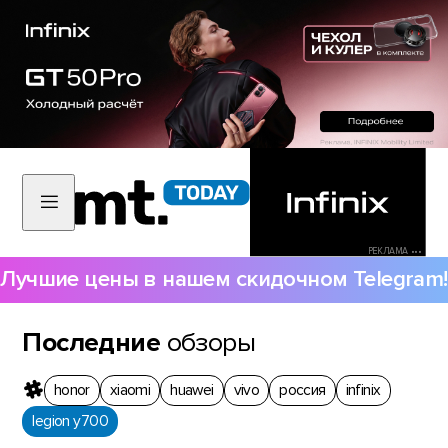
РЕКЛАМА •••
Лучшие цены в нашем скидочном Telegram!
Последние
обзоры
honor
xiaomi
huawei
vivo
россия
infinix
legion y700