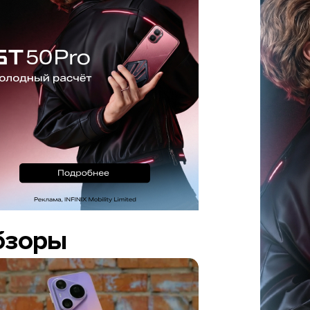
бзоры