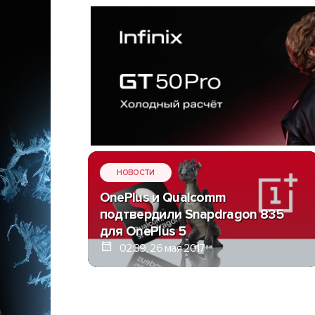
НОВОСТИ
OnePlus и Qualcomm
подтвердили Snapdragon 835
для OnePlus 5
02:39, 26 мая 2017