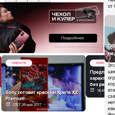
тян
от 
Об
не
НОВОСТИ
НОВОСТИ
Это
шик
Предпола
огр
характерис
кор
без рамок,
ате
14:49, 24 
Sony готовит красный Xperia XZ
сза
Premium
неп
01:17, 26 мая 2017
кам
Япо