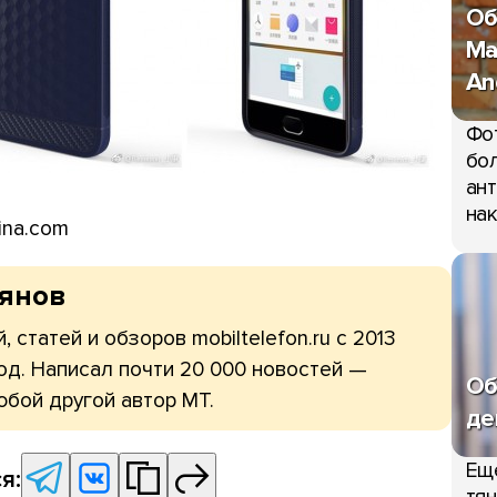
Об
Ma
An
Фо
бол
ант
нак
ina.com
рянов
, статей и обзоров mobiltelefon.ru с 2013
од. Написал почти 20 000 новостей —
Об
юбой другой автор МТ.
де
Ещ
я: