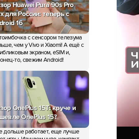
зор Huawei Pura 90s Pro
x для России: теперь с
droid 16
тоимбочка с сенсором телезума
ьше, чем у Vivo и Xiaomi! А ещё с
ибликовым экраном, eSIM и,
онец-то, свежим Android!
зор OnePlus 15T: круче и
шевле OnePlus 15?
е дольше работает, еще лучше