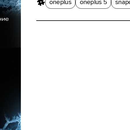
oneplus
oneplus 5
snap