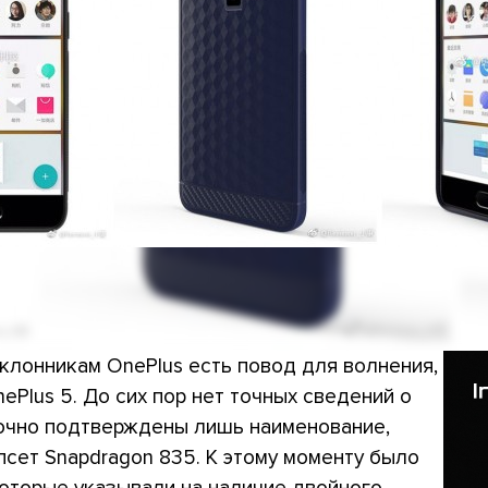
оклонникам OnePlus есть повод для волнения,
Plus 5. До сих пор нет точных сведений о
точно подтверждены лишь наименование,
псет Snapdragon 835. К этому моменту было
оторые указывали на наличие двойного