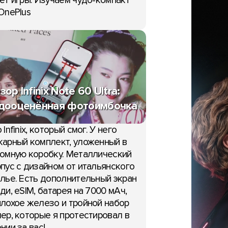
ет игры. Изучаем чудо-компакт
OnePlus
зор Infinix Note 60 Ultra:
дооценённая фотоимбочка
НОВОСТИ
 Infinix, который смог. У него
арный комплект, уложенный в
гаемые
омную коробку. Металлический
тики Xiaomi Mi Note 3:
пус с дизайном от итальянского
 с 8 ГБ ОЗУ
Характеристики Sony Xpe
лье. Есть дополнительный экран
мая 2017
XZ1 и XZ1 Compact на S
ди, eSIM, батарея на 7000 мАч,
835
лохое железо и тройной набор
17:56, 22 мая 2017
ер, которые я протестировал в
нии за вас!