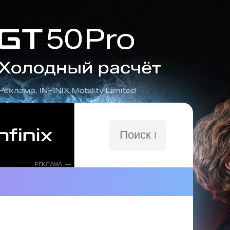
Поиск
по
сайту
РЕКЛАМА •••