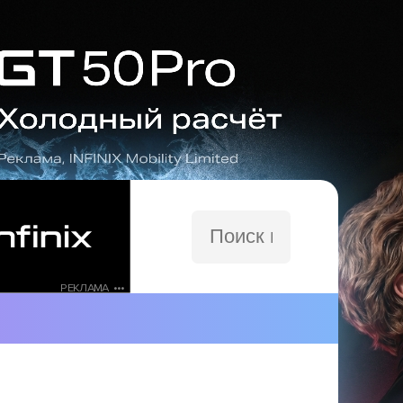
Поиск
по
сайту
РЕКЛАМА •••