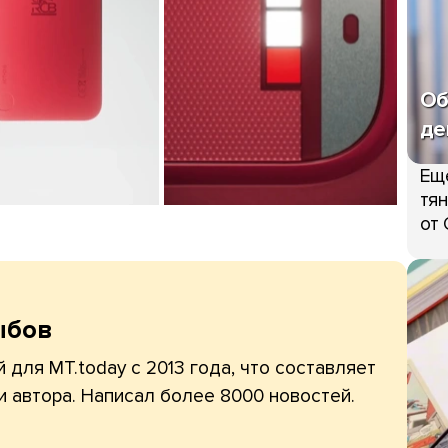
Об
де
Ещ
тян
от 
ыбов
 для MT.today с 2013 года, что составляет
и автора. Написал более 8000 новостей.