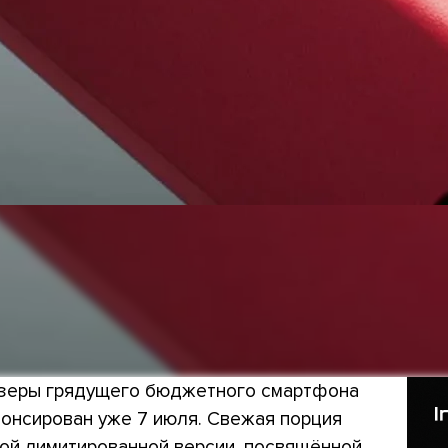
изеры грядущего бюджетного смартфона
анонсирован уже 7 июля. Свежая порция
ой лимитированной версии, посвящённой