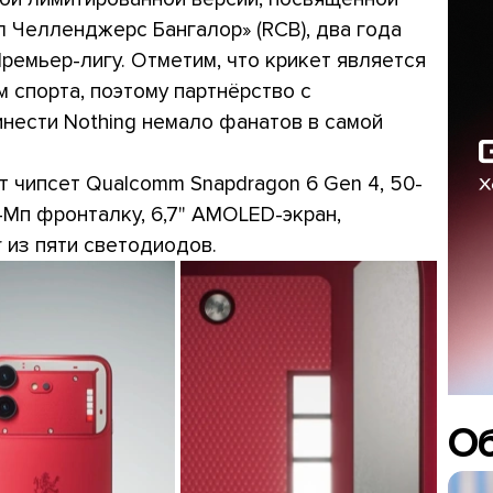
л Челленджерс Бангалор» (RCB), два года
емьер-лигу. Отметим, что крикет является
 спорта, поэтому партнёрство с
нести Nothing немало фанатов в самой
ит чипсет Qualcomm Snapdragon 6 Gen 4, 50-
-Мп фронталку, 6,7" AMOLED-экран,
r из пяти светодиодов.
О