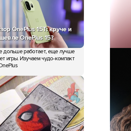
зор OnePlus 15T: круче и
шевле OnePlus 15?
е дольше работает, еще лучше
ет игры. Изучаем чудо-компакт
OnePlus