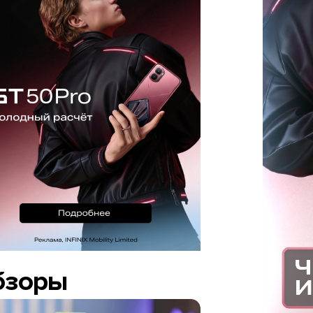
бзоры