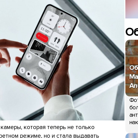
О
Об
Ma
An
Фо
бол
ант
нак
камеры, которая теперь не только
ретном режиме, но и стала выдавать