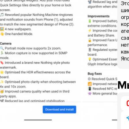
Это
шик
огр
кор
ате
сза
неп
кам
Япо
Мы