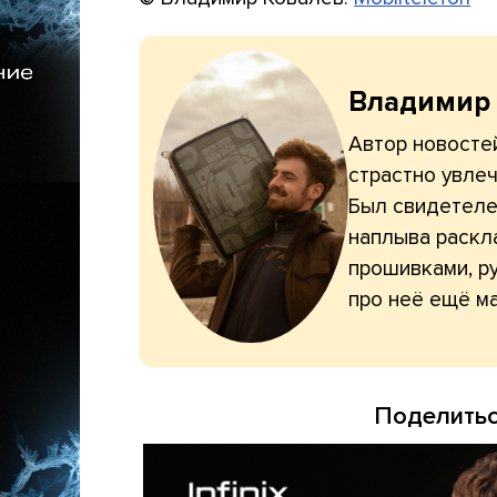
Владимир
Автор новостей
страстно увлеч
Был свидетелем
наплыва раскл
прошивками, ру
про неё ещё ма
Поделитьс