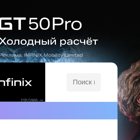
Поиск
по
сайту
РЕКЛАМА •••