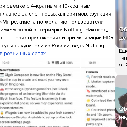
ри съёмке с 4-кратным и 10-кратным
плавнее за счёт новых алгоритмов, функция
50-Мп режиме, а по желанию пользователи
Об
нимкам новой вотермарки Nothing. Наконец,
де
 сторонних приложениях и при активации HDR.
огут и покупатели из России, ведь Nothing
Ещ
в розничных сетях
.
тян
от 
Об
не