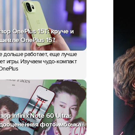
зор OnePlus 15T: круче и
шевле OnePlus 15?
е дольше работает, еще лучше
ет игры. Изучаем чудо-компакт
OnePlus
зор Infinix Note 60 Ultra:
дооценённая фотоимбочка