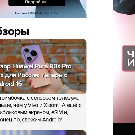
бзоры
зор Huawei Pura 90s Pro
x для России: теперь с
droid 16
тоимбочка с сенсором телезума
ьше, чем у Vivo и Xiaomi! А ещё с
ибликовым экраном, eSIM и,
онец-то, свежим Android!