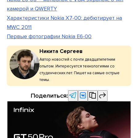
камерой и QWERTY
Характеристики Nokia X7-00: дебютирует на
MWC 2011
Первые фотографии Nokia E6-00
Никита Сергеев
Автор новостей с почти двадцатилетним
опытом. Интересуется технологиями со
студенческих лет. Пишет на самые острые
темы.
Поделиться: