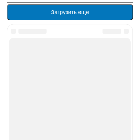
Загрузить еще
Новости из мира гаджетов и
технологий
РЕКЛАМА:
mobiltelefon.ru@gmail.com
© 2006-2026 mt.today \ mobiltelefon.ru. Все права
защищены. Использование материалов с сайта
разрешено при указании ссылки на данный ресурс.