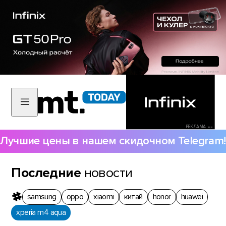
РЕКЛАМА •••
Лучшие цены в нашем скидочном Telegram!
Последние
новости
samsung
oppo
xiaomi
китай
honor
huawei
xperia m4 aqua