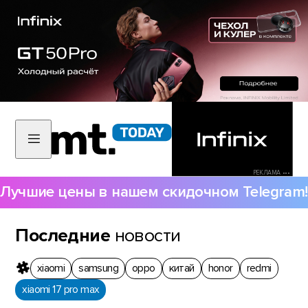
РЕКЛАМА •••
Лучшие цены в нашем скидочном Telegram!
Последние
новости
xiaomi
samsung
oppo
китай
honor
redmi
xiaomi 17 pro max