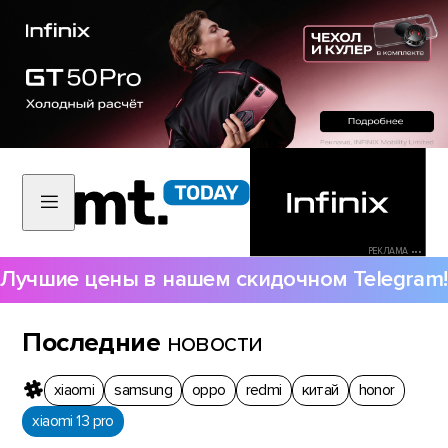
РЕКЛАМА •••
Лучшие цены в нашем скидочном Telegram!
Последние
новости
xiaomi
samsung
oppo
redmi
китай
honor
xiaomi 13 pro