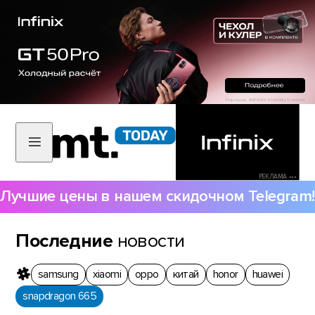
РЕКЛАМА •••
Лучшие цены в нашем скидочном Telegram!
Последние
новости
samsung
xiaomi
oppo
китай
honor
huawei
snapdragon 665