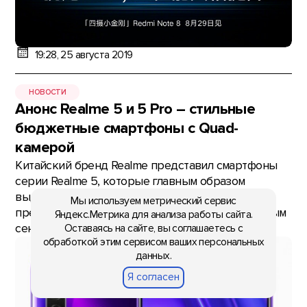
19:28, 25 августа 2019
НОВОСТИ
Анонс Realme 5 и 5 Pro – стильные
бюджетные смартфоны с Quad-
камерой
Китайский бренд Realme представил смартфоны
серии Realme 5, которые главным образом
выделяются камерами. Realme 5 и Realme 5 Pro
Мы используем метрический сервис
предлагают Quad-камеру с 8-Мп широкоугольным
Яндекс.Метрика для анализа работы сайта.
сенсором с углом обзора
Оставаясь на сайте, вы соглашаетесь с
обработкой этим сервисом ваших персональных
данных.
Я согласен