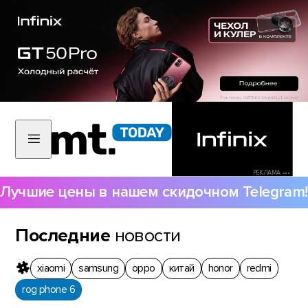
РЕКЛАМА •••
Лучшие цены в нашем скидочном Telegram!
Последние
новости
xiaomi
samsung
oppo
китай
honor
redmi
rog phone 6