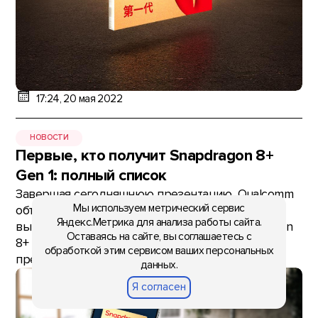
17:24, 20 мая 2022
НОВОСТИ
Первые, кто получит Snapdragon 8+
Gen 1: полный список
Завершая сегодняшнюю презентацию, Qualcomm
Мы используем метрический сервис
объявила список брендов, намеревающихся
Яндекс.Метрика для анализа работы сайта.
выпустить смартфоны на базе нового Snapdragon
Оставаясь на сайте, вы соглашаетесь с
8+ Gen 1. В него вошло 15 компаний,
обработкой этим сервисом ваших персональных
представленные на слайде ниже. Пр
данных.
Я согласен