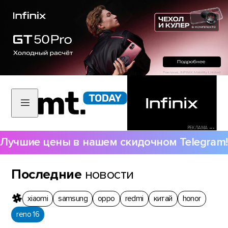
РЕКЛАМА •••
Лучшие цены в нашем скидочном Telegram!
Последние
новости
xiaomi
samsung
oppo
redmi
китай
honor
reno 16