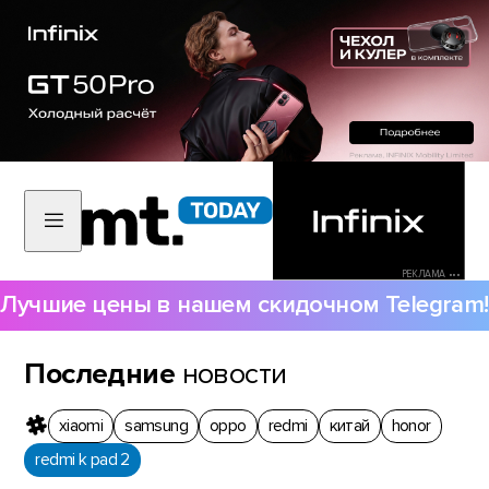
РЕКЛАМА •••
Лучшие цены в нашем скидочном Telegram!
Последние
новости
xiaomi
samsung
oppo
redmi
китай
honor
redmi k pad 2