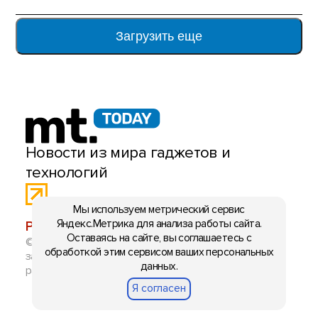
Загрузить еще
Новости из мира гаджетов и
технологий
Мы используем метрический сервис
Яндекс.Метрика для анализа работы сайта.
РЕКЛАМА:
mobiltelefon.ru@gmail.com
Оставаясь на сайте, вы соглашаетесь с
© 2006-2026 mt.today \ mobiltelefon.ru. Все права
обработкой этим сервисом ваших персональных
защищены. Использование материалов с сайта
данных.
разрешено при указании ссылки на данный ресурс.
Я согласен