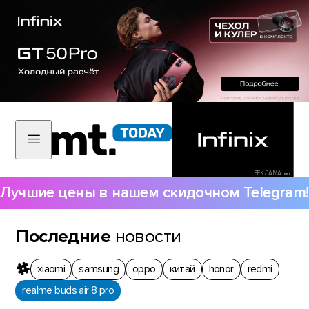
РЕКЛАМА •••
Лучшие цены в нашем скидочном Telegram!
Последние
новости
xiaomi
samsung
oppo
китай
honor
redmi
realme buds air 8 pro