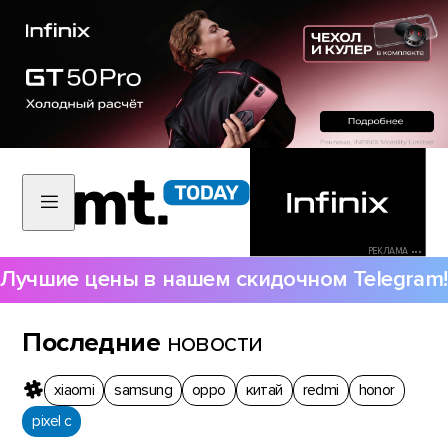
РЕКЛАМА •••
Лучшие цены в нашем скидочном Telegram!
Последние
новости
xiaomi
samsung
oppo
китай
redmi
honor
pixel c