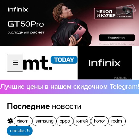
РЕКЛАМА •••
Лучшие цены в нашем скидочном Telegram!
Последние
новости
xiaomi
samsung
oppo
китай
honor
redmi
oneplus 5