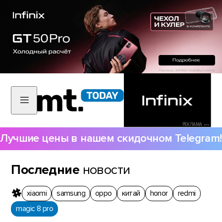
РЕКЛАМА •••
Лучшие цены в нашем скидочном Telegram!
Последние
новости
xiaomi
samsung
oppo
китай
honor
redmi
magic 8 pro