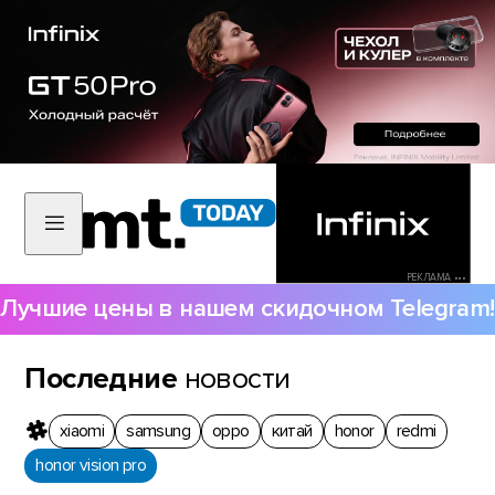
РЕКЛАМА •••
Лучшие цены в нашем скидочном Telegram!
Последние
новости
xiaomi
samsung
oppo
китай
honor
redmi
honor vision pro