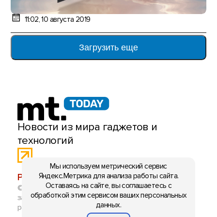
11:02, 10 августа 2019
Загрузить еще
Новости из мира гаджетов и
технологий
Мы используем метрический сервис
Яндекс.Метрика для анализа работы сайта.
РЕКЛАМА:
mobiltelefon.ru@gmail.com
Оставаясь на сайте, вы соглашаетесь с
© 2006-2026 mt.today \ mobiltelefon.ru. Все права
обработкой этим сервисом ваших персональных
защищены. Использование материалов с сайта
данных.
разрешено при указании ссылки на данный ресурс.