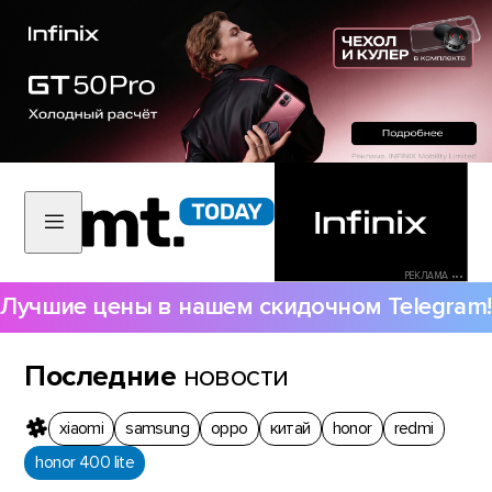
РЕКЛАМА •••
Лучшие цены в нашем скидочном Telegram!
Последние
новости
xiaomi
samsung
oppo
китай
honor
redmi
honor 400 lite