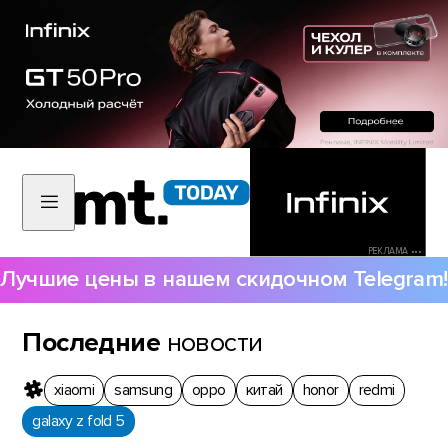
РЕКЛАМА •••
Лучшие цены в нашем скидочном Telegram!
Последние
новости
xiaomi
samsung
oppo
китай
honor
redmi
galaxy z fold 5