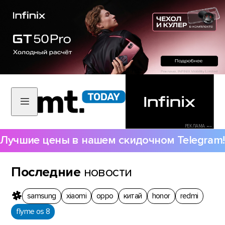
РЕКЛАМА •••
Лучшие цены в нашем скидочном Telegram!
Последние
новости
samsung
xiaomi
oppo
китай
honor
redmi
flyme os 8