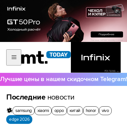
РЕКЛАМА •••
Лучшие цены в нашем скидочном Telegram!
Последние
новости
samsung
xiaomi
oppo
китай
honor
vivo
edge 2026