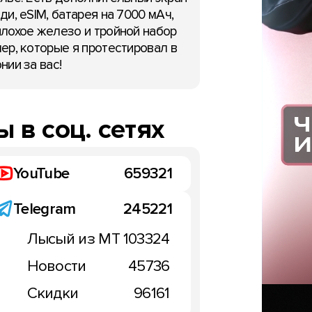
ди, eSIM, батарея на 7000 мАч,
лохое железо и тройной набор
ер, которые я протестировал в
нии за вас!
 в соц. сетях
YouTube
659321
Telegram
245221
Лысый из МТ
103324
Новости
45736
Скидки
96161