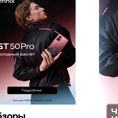
бзоры