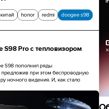
китай
honor
redmi
doogee s98
 S98 Pro с тепловизором
e S98 пополнил ряды
 предложив при этом беспроводную
ру ночного видения. И, как стало
О