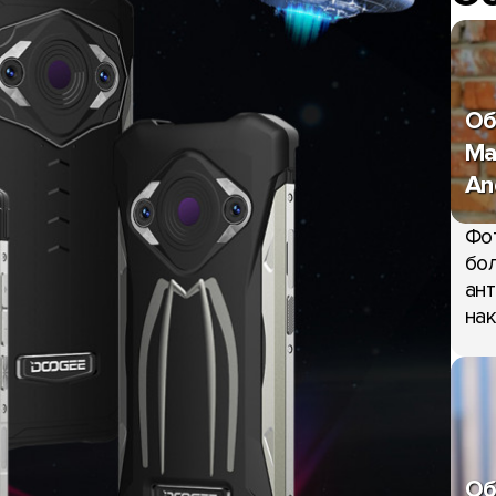
Об
Ma
An
Фо
бол
ант
нак
Об