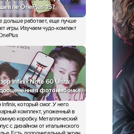
шевле OnePlus 15?
е дольше работает, еще лучше
ет игры. Изучаем чудо-компакт
OnePlus
зор Infinix Note 60 Ultra:
дооценённая фотоимбочка
 Infinix, который смог. У него
арный комплект, уложенный в
омную коробку. Металлический
пус с дизайном от итальянского
лье. Есть дополнительный экран