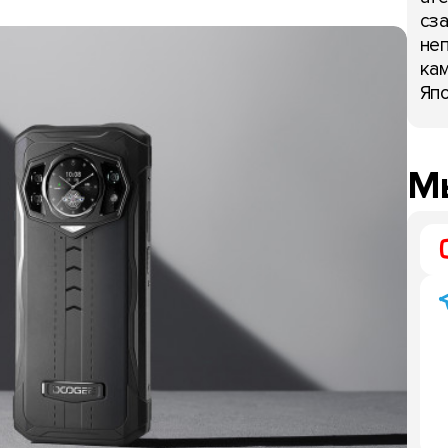
сза
неп
кам
Япо
Мы