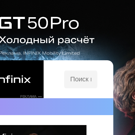
Поиск
по
сайту
РЕКЛАМА •••