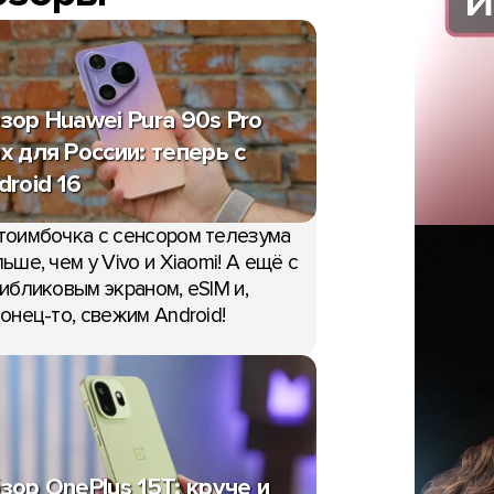
зор Huawei Pura 90s Pro
x для России: теперь с
droid 16
тоимбочка с сенсором телезума
ьше, чем у Vivo и Xiaomi! А ещё с
ибликовым экраном, eSIM и,
онец-то, свежим Android!
зор OnePlus 15T: круче и