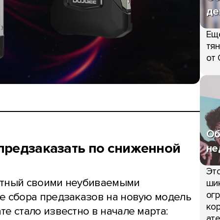
де
Ещ
тян
от 
Об
предзаказать по сниженной
не
Это
стный своими неубиваемыми
шик
огр
е сбора предзаказов на новую модель
кор
е стало известно в начале марта:
ате