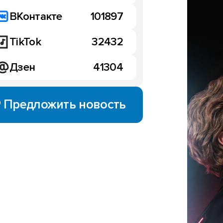
ВКонтакте
101897
TikTok
32432
Дзен
41304
Предложить новость