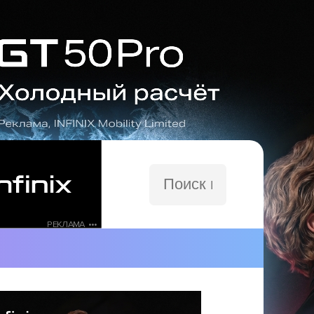
Поиск
по
сайту
РЕКЛАМА •••