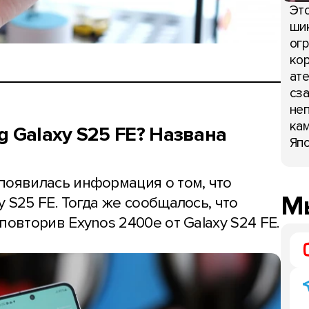
Это
шик
огр
кор
ате
сза
неп
кам
g Galaxy S25 FE? Названа
Япо
появилась информация о том, что
Мы
 S25 FE. Тогда же сообщалось, что
повторив Exynos 2400e от Galaxy S24 FE.