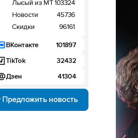
Лысый из МТ
103324
Новости
45736
Скидки
96161
ВКонтакте
101897
TikTok
32432
Дзен
41304
Предложить новость