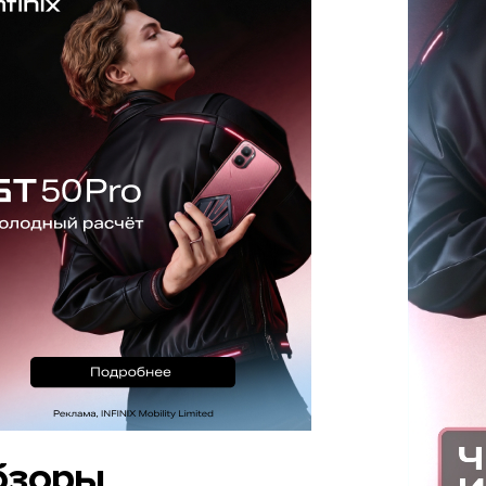
бзоры