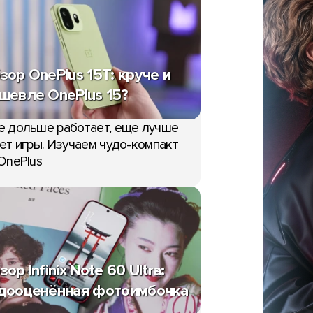
зор OnePlus 15T: круче и
шевле OnePlus 15?
е дольше работает, еще лучше
ет игры. Изучаем чудо-компакт
OnePlus
зор Infinix Note 60 Ultra:
дооценённая фотоимбочка