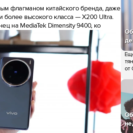
ьным флагманом китайского бренда, даже
 более высокого класса — X200 Ultra.
ец на MediaTek Dimensity 9400, ко
Об
де
Ещ
тян
от 
Об
не