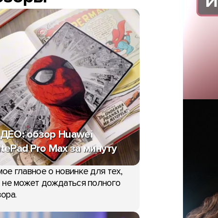
ДЕО: обзор Huawei
tePad Pro Max за минуту
ое главное о новинке для тех,
 не может дождаться полного
ора.