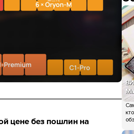
ВИ
Ma
Сам
кто
обз
ной цене без пошлин на