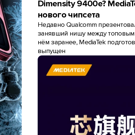
Dimensity 9400e? Media
нового чипсета
Недавно Qualcomm презентовала
занявший нишу между топовым 8
нём заранее, MediaTek подгото
выпущен