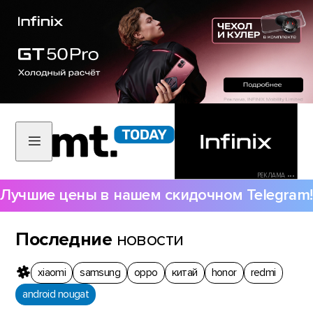
РЕКЛАМА •••
Лучшие цены в нашем скидочном Telegram!
Последние
новости
xiaomi
samsung
oppo
китай
honor
redmi
android nougat