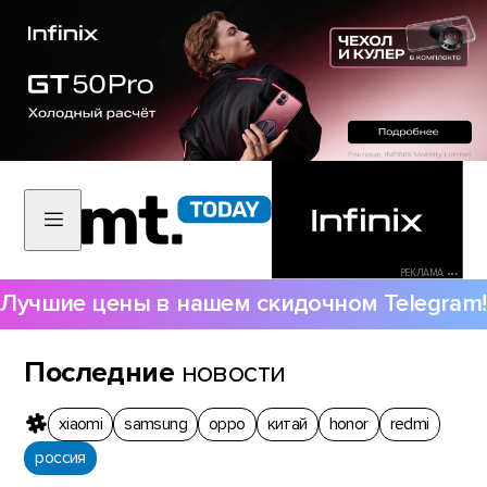
РЕКЛАМА •••
Лучшие цены в нашем скидочном Telegram!
Последние
новости
xiaomi
samsung
oppo
китай
honor
redmi
россия