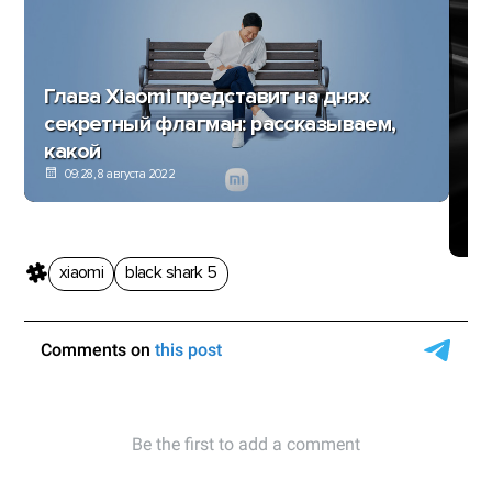
Глава Xiaomi представит на днях
секретный флагман: рассказываем,
какой
А
пе
09:28, 8 августа 2022
Ed
xiaomi
black shark 5