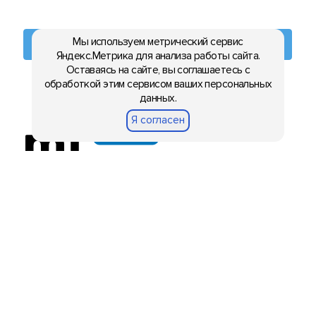
Мы используем метрический сервис
Яндекс.Метрика для анализа работы сайта.
Оставаясь на сайте, вы соглашаетесь с
обработкой этим сервисом ваших персональных
данных.
Я согласен
Новости из мира гаджетов и
технологий
РЕКЛАМА:
mobiltelefon.ru@gmail.com
© 2006-2026 mt.today \ mobiltelefon.ru. Все права
защищены. Использование материалов с сайта
разрешено при указании ссылки на данный ресурс.