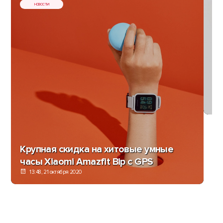
НОВОСТИ
Xi
ме
Крупная скидка на хитовые умные
часы Xiaomi Amazfit Bip с GPS
13:48, 21 октября 2020