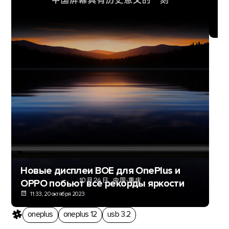
Ан
Gu
Новые дисплеи BOE для OnePlus и
OPPO побьют все рекорды яркости
11:33, 20 октября 2023
oneplus
oneplus 12
usb 3.2