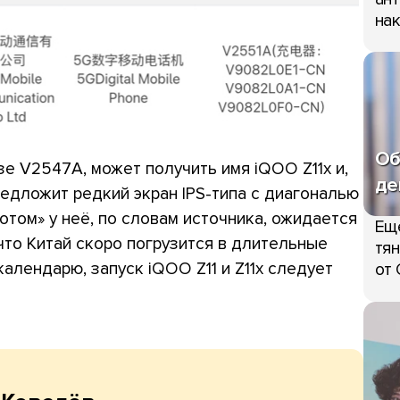
нак
Об
е V2547A, может получить имя iQOO Z11x и,
де
едложит редкий экран IPS-типа с диагональю
отом» у неё, по словам источника, ожидается
Ещ
 что Китай скоро погрузится в длительные
тян
алендарю, запуск iQOO Z11 и Z11x следует
от 