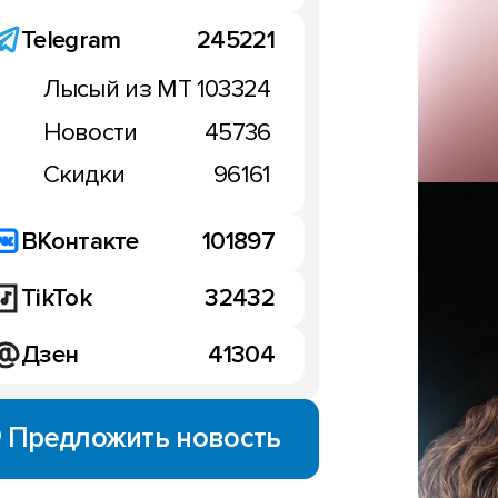
Telegram
245221
Лысый из МТ
103324
НОВОСТИ
Новости
45736
Скидки
96161
ВКонтакте
101897
 и съёмный объектив
300 Pro появились в
ны
TikTok
32432
Анонс iQOO 15 Ultra – п
евраля
ультимативный игрофон
Дзен
41304
16:11, 4 февраля
Предложить новость