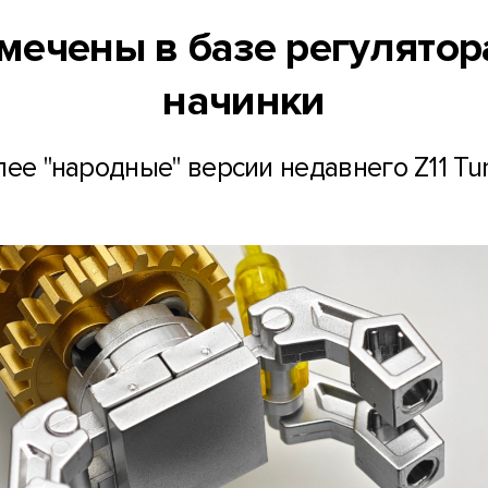
амечены в базе регулято
начинки
лее "народные" версии недавнего Z11 Tur