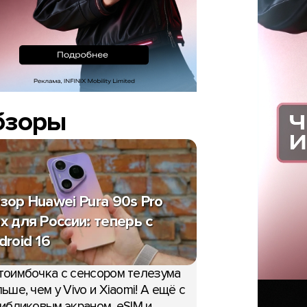
бзоры
зор Huawei Pura 90s Pro
x для России: теперь с
droid 16
тоимбочка с сенсором телезума
ьше, чем у Vivo и Xiaomi! А ещё с
ибликовым экраном, eSIM и,