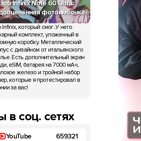
зор Infinix Note 60 Ultra:
дооценённая фотоимбочка
 Infinix, который смог. У него
арный комплект, уложенный в
омную коробку. Металлический
пус с дизайном от итальянского
лье. Есть дополнительный экран
ди, eSIM, батарея на 7000 мАч,
лохое железо и тройной набор
ер, которые я протестировал в
нии за вас!
 в соц. сетях
YouTube
659321