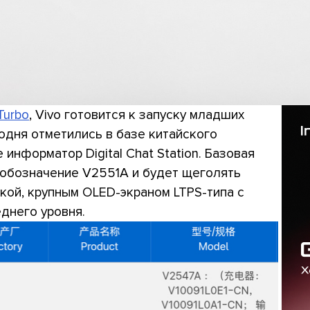
Turbo
, Vivo готовится к запуску младших
годня отметились в базе китайского
 информатор Digital Chat Station. Базовая
 обозначение V2551A и будет щеголять
дкой, крупным OLED-экраном LTPS-типа с
днего уровня.