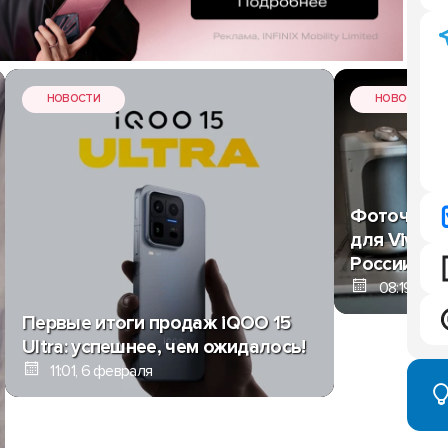
НОВОСТИ
НОВОСТИ
Фоточехол
для Vivo X
России: це
08:19, 6 ф
Первые итоги продаж iQOO 15
Ultra: успешнее, чем ожидалось!
11:01, 6 февраля