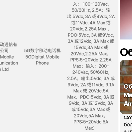
О
Об
Ma
An
Фо
бол
ант