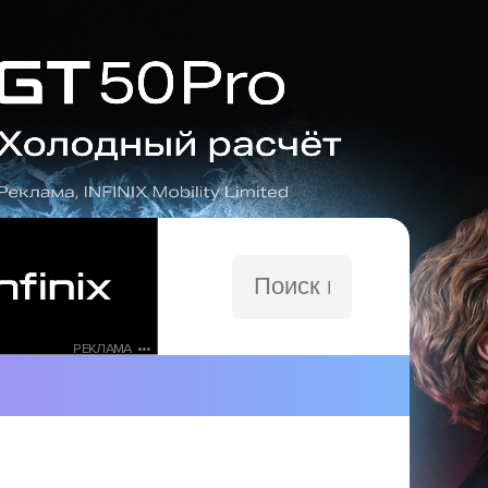
Поиск
по
сайту
РЕКЛАМА •••