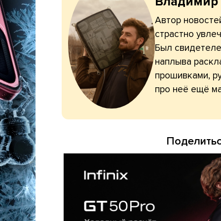
Владимир
Автор новостей
страстно увлеч
Был свидетелем
наплыва раскл
прошивками, ру
про неё ещё ма
Поделитьс