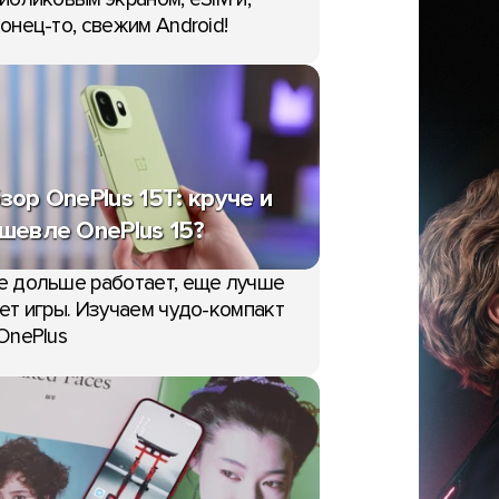
онец-то, свежим Android!
зор OnePlus 15T: круче и
шевле OnePlus 15?
е дольше работает, еще лучше
ет игры. Изучаем чудо-компакт
OnePlus