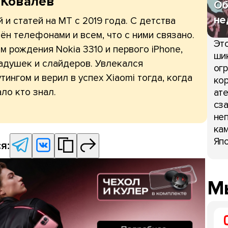
 Ковалёв
Об
не
 и статей на МТ с 2019 года. С детства
ён телефонами и всем, что с ними связано.
Это
 рождения Nokia 3310 и первого iPhone,
шик
адушек и слайдеров. Увлекался
огр
тингом и верил в успех Xiaomi тогда, когда
кор
ло кто знал.
ате
сза
неп
кам
Япо
я:
Мы