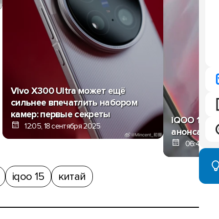
Vivo X300 Ultra может ещё
сильнее впечатлить набором
камер: первые секреты
iQOO 15 по
12:05, 18 сентября 2025
анонса
06:47, 18 
iqoo 15
китай