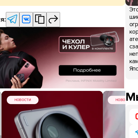
Это
шик
я:
огр
кор
ате
сза
неп
кам
Япо
Мы
НОВОСТИ
НОВОСТИ