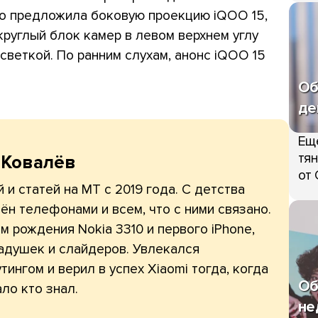
ivo предложила боковую проекцию iQOO 15,
круглый блок камер в левом верхнем углу
светкой. По ранним слухам, анонс iQOO 15
Об
де
Ещ
тян
 Ковалёв
от 
 и статей на МТ с 2019 года. С детства
ён телефонами и всем, что с ними связано.
 рождения Nokia 3310 и первого iPhone,
адушек и слайдеров. Увлекался
тингом и верил в успех Xiaomi тогда, когда
Об
ло кто знал.
не