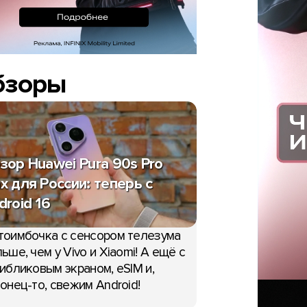
бзоры
зор Huawei Pura 90s Pro
x для России: теперь с
droid 16
тоимбочка с сенсором телезума
ьше, чем у Vivo и Xiaomi! А ещё с
ибликовым экраном, eSIM и,
онец-то, свежим Android!