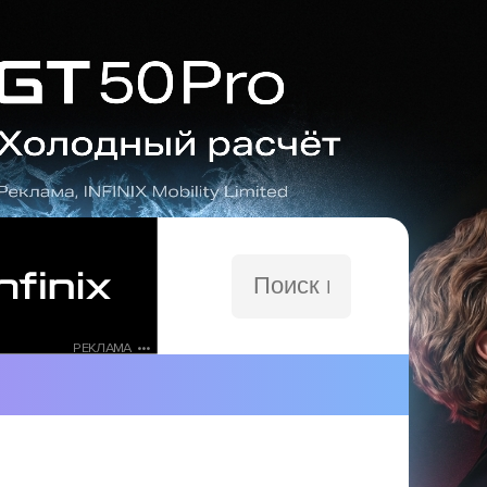
Поиск
по
сайту
РЕКЛАМА •••