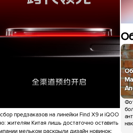
О
Об
Ma
An
Фо
бол
 сбор предзаказов на линейки Find X9 и iQOO
ант
ужно: жителям Китая лишь достаточно оставить
нак
омпании мельком раскрыли дизайн новинок: