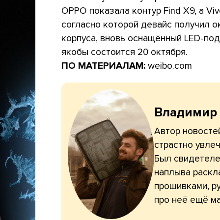
OPPO показала контур Find X9, а V
согласно которой девайс получил о
корпуса, вновь оснащённый LED-под
якобы состоится 20 октября.
ПО МАТЕРИАЛАМ:
weibo.com
Владимир
Автор новостей
страстно увлеч
Был свидетелем
наплыва раскл
прошивками, ру
про неё ещё ма