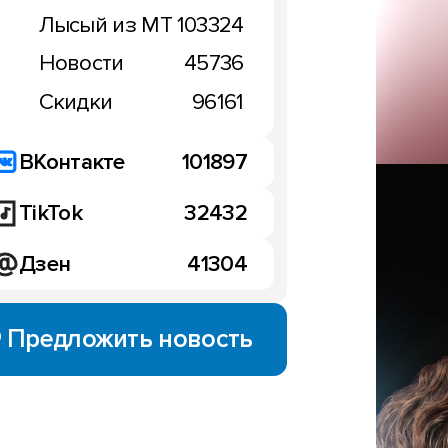
Лысый из МТ
103324
Новости
45736
Скидки
96161
ВКонтакте
101897
iQOO 15 предложит луч
TikTok
32432
экран в индустрии
лучил вероятную дату
10:12, 17 сентября 2025
Дзен
41304
сентября 2025
Предложить новость