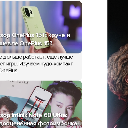
зор OnePlus 15T: круче и
шевле OnePlus 15?
е дольше работает, еще лучше
ет игры. Изучаем чудо-компакт
OnePlus
зор Infinix Note 60 Ultra:
дооценённая фотоимбочка