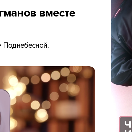
агманов вместе
у Поднебесной.