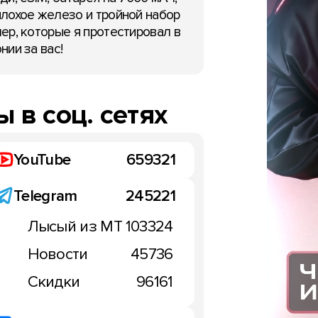
лохое железо и тройной набор
ер, которые я протестировал в
нии за вас!
 в соц. сетях
YouTube
659321
Telegram
245221
Лысый из МТ
103324
Новости
45736
Скидки
96161