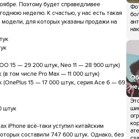
ноябре. Поэтому будет справедливее
Фо
годнюю неделю. К счастью, у нас есть такая
бол
 модели, для которых указаны продажи на
ант
нак
тук
тук
OO 15 — 29 200 штук, Neo 11 — 28 900 штук)
 (в том числе Pro Max — 11 000 штук)
Об
 (OnePlus 15 — 17 000 штук, серия Ace 6 — 69
не
Это
шик
0 штук
огр
кор
ах iPhone всё-таки уступил китайским
ате
оторых составили 747 600 штук. Однако, без
сза