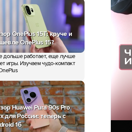
зор OnePlus 15T: круче и
шевле OnePlus 15?
е дольше работает, еще лучше
ет игры. Изучаем чудо-компакт
OnePlus
зор Huawei Pura 90s Pro
x для России: теперь с
droid 16