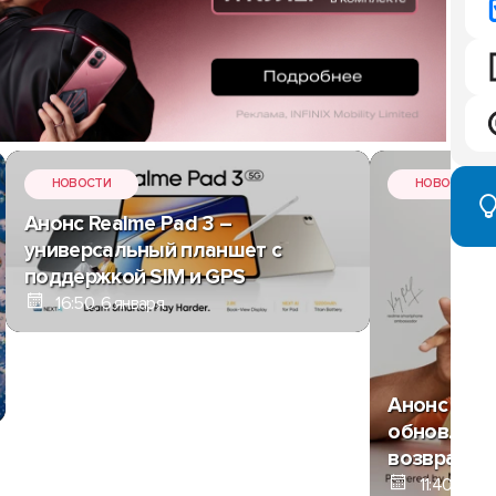
НОВОСТИ
НОВОСТИ
Анонс Realme Pad 3 –
универсальный планшет с
поддержкой SIM и GPS
16:50, 6 января
Анонс Realm
обновлённ
возвращен
11:40, 6 ян