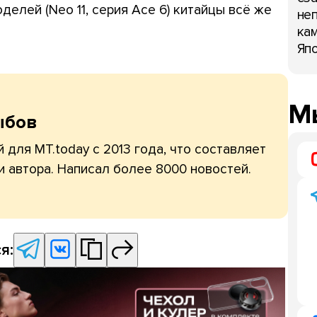
елей (Neo 11, серия Ace 6) китайцы всё же
неп
кам
Япо
Мы
ыбов
 для MT.today с 2013 года, что составляет
и автора. Написал более 8000 новостей.
я: