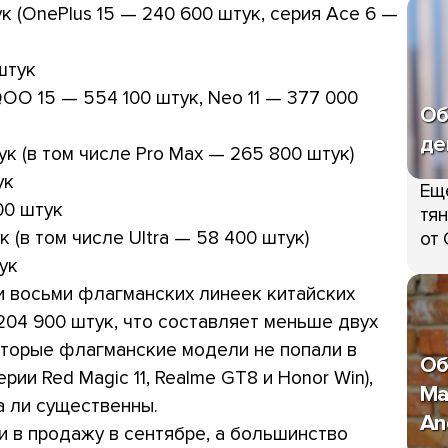
к (OnePlus 15 — 240 600 штук, серия Ace 6 —
штук
QOO 15 — 554 100 штук, Neo 11 — 377 000
Об
де
к (в том числе Pro Max — 265 800 штук)
ук
Ещ
00 штук
тян
к (в том числе Ultra — 58 400 штук)
от 
ук
и восьми флагманских линеек китайских
204 900 штук, что составляет меньше двух
которые флагманские модели не попали в
Об
ерии Red Magic 11, Realme GT8 и Honor Win),
Ma
а ли существенны.
An
ли в продажу в сентябре, а большинство