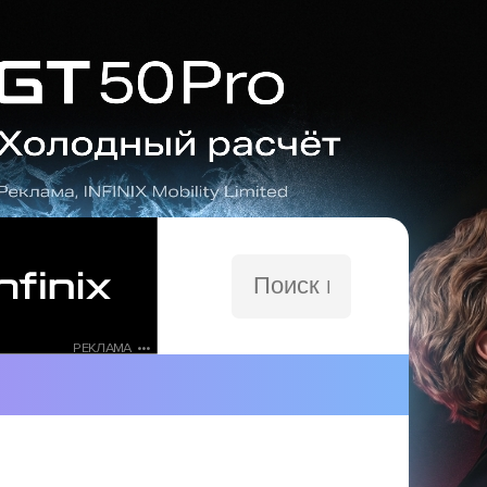
Поиск
по
сайту
РЕКЛАМА •••