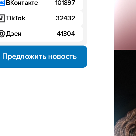
ВКонтакте
101897
TikTok
32432
Дзен
41304
НОВОСТИ
Предложить новость
Honor WIN провалились 
08:39, 6 января
e 16 Pro и 16 Pro+:
ый дизайн и
ие перископа
варя