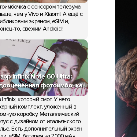
тоимбочка с сенсором телезума
ьше, чем у Vivo и Xiaomi! А ещё с
ибликовым экраном, eSIM и,
онец-то, свежим Android!
зор Infinix Note 60 Ultra:
дооценённая фотоимбочка
 Infinix, который смог. У него
арный комплект, уложенный в
омную коробку. Металлический
пус с дизайном от итальянского
лье. Есть дополнительный экран
ди, eSIM, батарея на 7000 мАч,