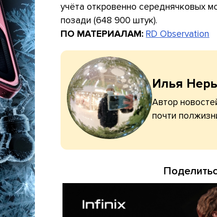
учёта откровенно середнячковых мод
позади (648 900 штук).
ПО МАТЕРИАЛАМ:
RD Observation
Илья Нер
Автор новостей
почти полжизн
Поделитьс