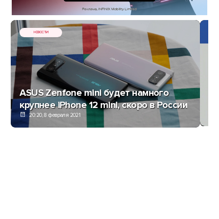
НОВОСТИ
ASUS Zenfone mini будет намного
Xi
крупнее iPhone 12 mini, скоро в России
20:20, 8 февраля 2021