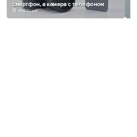
смартфон, а камера с телефоном
ли
14:52, 22 мая