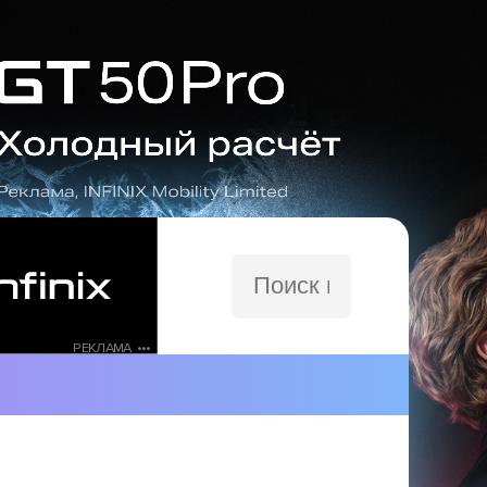
Поиск
по
сайту
РЕКЛАМА •••