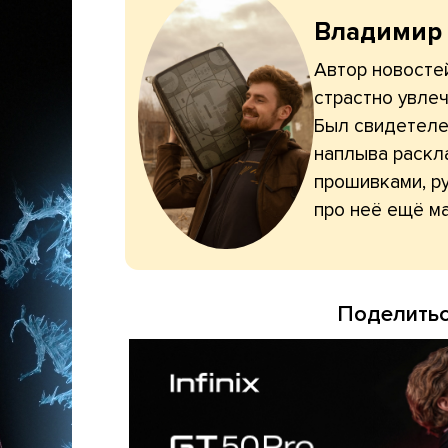
Владимир
Автор новостей
страстно увлеч
Был свидетелем
наплыва раскл
прошивками, ру
про неё ещё ма
Поделитьс