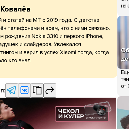
нак
 Ковалёв
 и статей на МТ с 2019 года. С детства
ён телефонами и всем, что с ними связано.
 рождения Nokia 3310 и первого iPhone,
адушек и слайдеров. Увлекался
Об
тингом и верил в успех Xiaomi тогда, когда
де
ло кто знал.
Ещ
тян
от 
я: