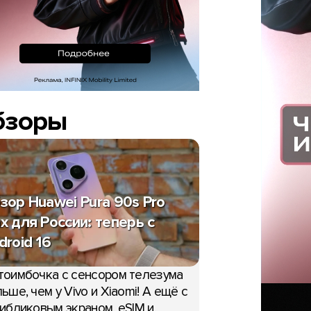
бзоры
зор Huawei Pura 90s Pro
x для России: теперь с
droid 16
тоимбочка с сенсором телезума
ьше, чем у Vivo и Xiaomi! А ещё с
ибликовым экраном, eSIM и,