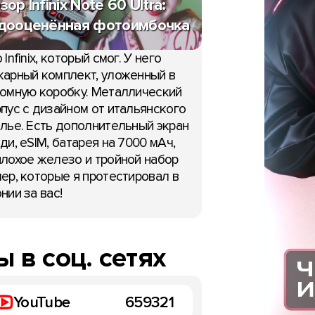
зор Infinix Note 60 Ultra:
дооценённая фотоимбочка
 Infinix, который смог. У него
арный комплект, уложенный в
омную коробку. Металлический
НОВОСТИ
пус с дизайном от итальянского
лье. Есть дополнительный экран
ei MatePad Pro Max –
ди, eSIM, батарея на 7000 мАч,
Дизайн Honor 600 для К
ый OLED-планшет с
лохое железо и тройной набор
раскрыт схемой
ер, которые я протестировал в
08:37, 7 мая
я
нии за вас!
 в соц. сетях
YouTube
659321