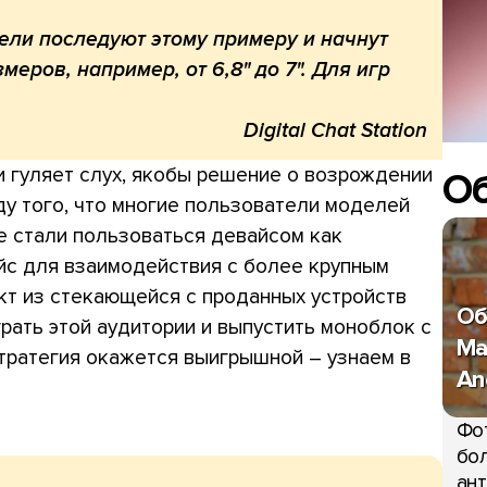
ели последуют этому примеру и начнут
еров, например, от 6,8" до 7". Для игр
и гуляет слух, якобы решение о возрождении
О
у того, что многие пользователи моделей
те стали пользоваться девайсом как
йс для взаимодействия с более крупным
кт из стекающейся с проданных устройств
Об
рать этой аудитории и выпустить моноблок с
Ma
стратегия окажется выигрышной – узнаем в
An
Фо
бол
ант