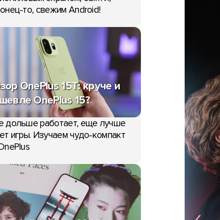
онец-то, свежим Android!
зор OnePlus 15T: круче и
шевле OnePlus 15?
е дольше работает, еще лучше
ет игры. Изучаем чудо-компакт
OnePlus