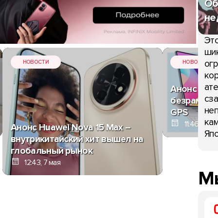
Об
не
Это
шик
огр
НОВОСТИ
НОВОСТИ
кор
ате
Анонс Huaw
сза
безрамочн
неп
GPS
кам
11:46, 7 ма
Анонс Huawei Nova 15 Max –
Япо
внутрикитайский хит вышел на
глобальный рынок
12:43, 7 мая
Мы