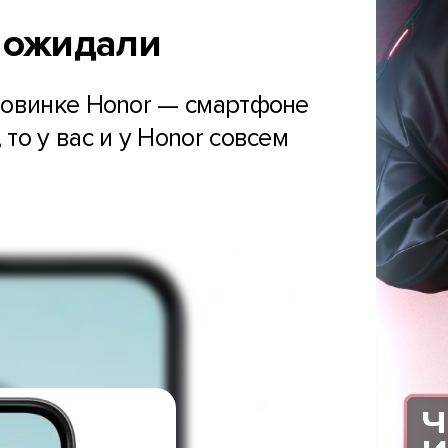
ы ожидали
новинке Honor — смартфоне
то у вас и у Honor совсем