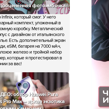
дооценённая фотоимбочка
 Infinix, который смог. У него
арный комплект, уложенный в
омную коробку. Металлический
пус с дизайном от итальянского
лье. Есть дополнительный экран
ди, eSIM, батарея на 7000 мАч,
лохое железо и тройной набор
ер, которые я протестировал в
нии за вас!
ДЕО: обзор Huawei Pura
s Pro Max – яркая экзотика
новыми камерами