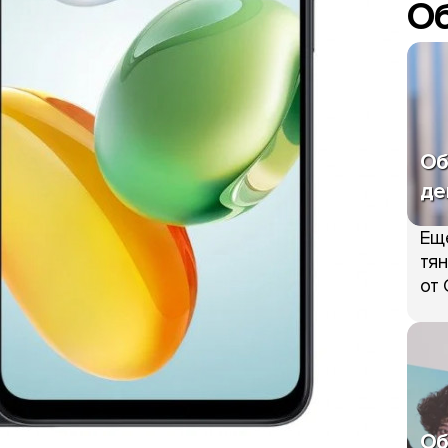
О
Об
де
Ещ
тян
от 
Об