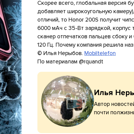
Скорее всего, глобальная версия бу
добавляет широкоугольную камеру),
отличий, то Honor 200S получит чип
6000 мАч с 35-Вт зарядкой, корпус 
сканер отпечатков пальцев сбоку и 
120 Гц. Почему компания решила наз
© Илья Нерыбов.
Mobiltelefon
По материалам @rquandt
Илья Нер
Автор новостей
почти полжизн