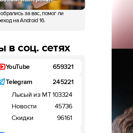
обрались за вас, помог ли
еход на Android 16.
 в соц. сетях
YouTube
659321
Telegram
245221
НОВОСТИ
Лысый из МТ
103324
Новости
45736
c 7 Pro по кличке
Скидки
96161
 человек" показали
идео