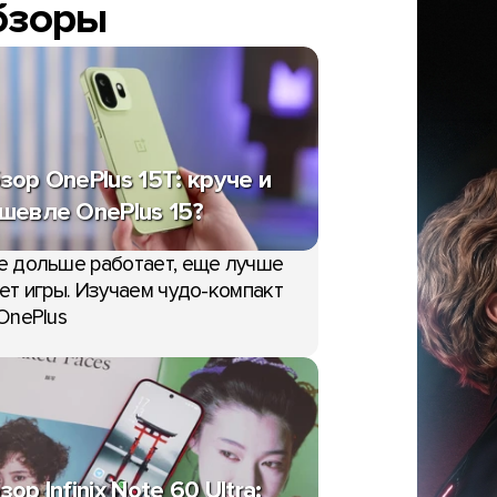
бзоры
зор OnePlus 15T: круче и
шевле OnePlus 15?
е дольше работает, еще лучше
ет игры. Изучаем чудо-компакт
OnePlus
зор Infinix Note 60 Ultra: