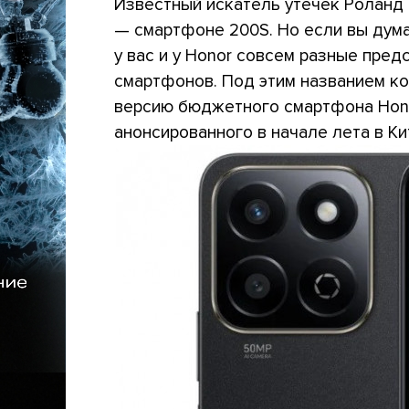
Известный искатель утечек Роланд 
— смартфоне 200S. Но если вы думае
у вас и у Honor совсем разные пред
смартфонов. Под этим названием ко
версию бюджетного смартфона Honor 
анонсированного в начале лета в Ки