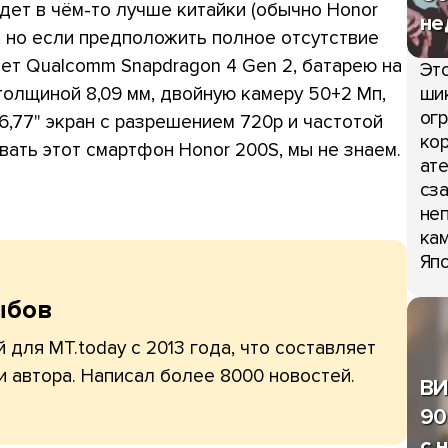
дет в чём-то лучше китайки (обычно Honor
не
 но если предположить полное отсутствие
сет Qualcomm Snapdragon 4 Gen 2, батарею на
Это
шик
толщиной 8,09 мм, двойную камеру 50+2 Мп,
огр
6,77" экран с разрешением 720p и частотой
кор
вать этот смартфон Honor 200S, мы не знаем.
ате
сза
неп
кам
Япо
ыбов
 для MT.today с 2013 года, что составляет
и автора. Написал более 8000 новостей.
ВИ
90
с 