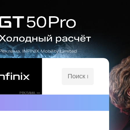
Поиск
по
сайту
РЕКЛАМА •••