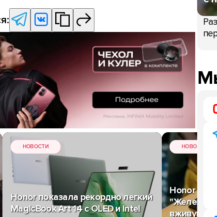
я:
Раз
пер
Мы
НОВОСТИ
НОВОСТИ
Honor Magi
Honor показала рекордно легкий
"Железный
MagicBook Art 14 с OLED и Intel
вживую: в