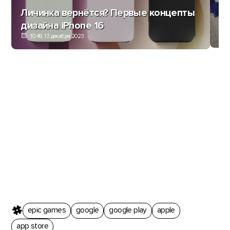
ВИ
Личинка вернётся? Первые концепты
Go
дизайна iPhone 16
10:49, 13 декабря 2023
epic games
google
google play
apple
app store