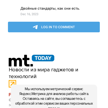
Новости из мира гаджетов и
технологий
Мы используем метрический сервис
Яндекс.Метрика для анализа работы сайта.
РЕКЛАМА:
mobiltelefon.ru@gmail.com
Оставаясь на сайте, вы соглашаетесь с
© 2006-2026 mt.today \ mobiltelefon.ru. Все права
обработкой этим сервисом ваших персональных
защищены. Использование материалов с сайта