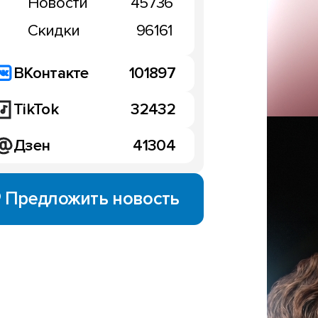
Новости
45736
Скидки
96161
ВКонтакте
101897
TikTok
32432
Дзен
41304
Предложить новость