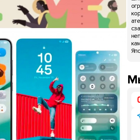
огр
кор
ате
сза
неп
кам
Япо
Мы