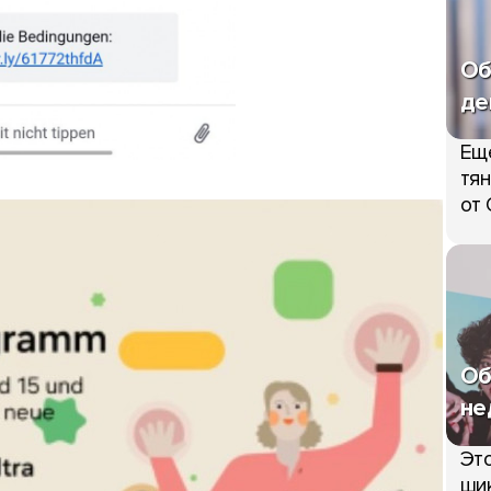
Об
де
Ещ
тян
от 
Об
не
Это
шик