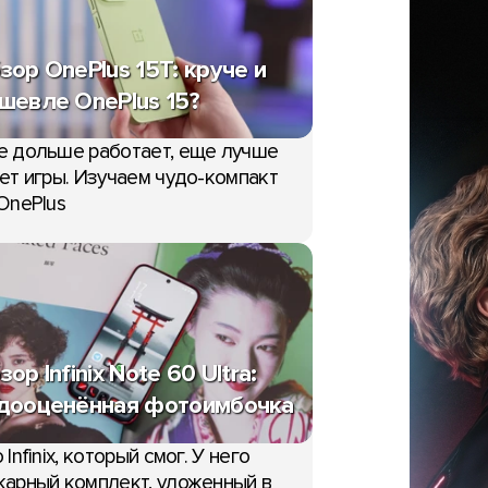
зор OnePlus 15T: круче и
шевле OnePlus 15?
е дольше работает, еще лучше
ет игры. Изучаем чудо-компакт
OnePlus
зор Infinix Note 60 Ultra:
дооценённая фотоимбочка
 Infinix, который смог. У него
арный комплект, уложенный в