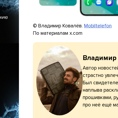
© Владимир Ковалёв.
Mobiltelefon
По материалам x.com
Владимир
Автор новостей
страстно увлеч
Был свидетелем
наплыва раскл
прошивками, ру
про неё ещё ма