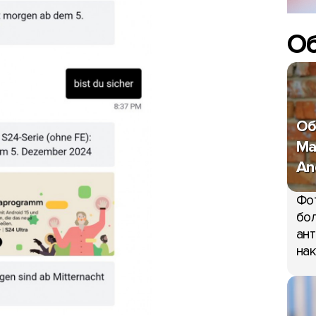
О
Об
Ma
An
Фо
бол
ант
нак