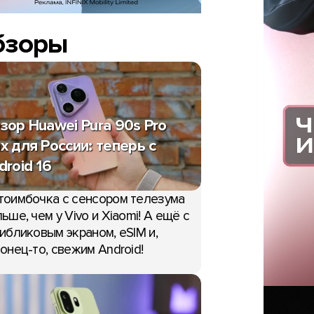
бзоры
зор Huawei Pura 90s Pro
x для России: теперь с
droid 16
тоимбочка с сенсором телезума
ьше, чем у Vivo и Xiaomi! А ещё с
ибликовым экраном, eSIM и,
онец-то, свежим Android!