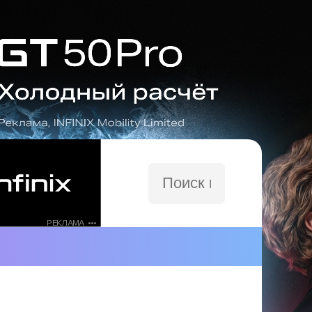
Поиск
по
сайту
РЕКЛАМА •••