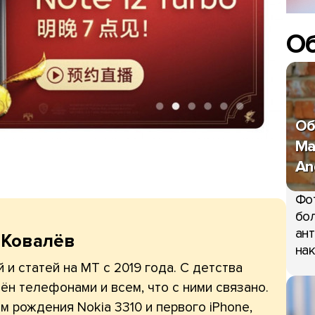
О
Об
Ma
An
Фо
бол
ант
 Ковалёв
нак
 и статей на МТ с 2019 года. С детства
ён телефонами и всем, что с ними связано.
 рождения Nokia 3310 и первого iPhone,