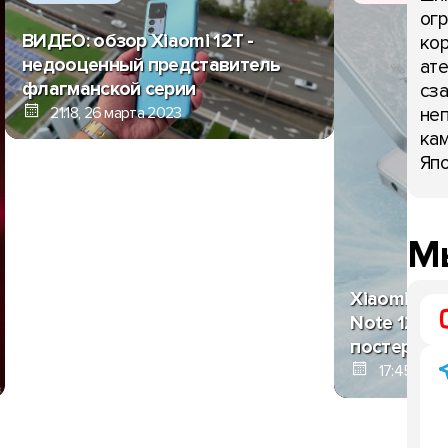
огр
ВИДЕО: обзор Xiaomi 12T -
кор
недооценный представитель
ате
флагманской серии
сза
21:18, 26 марта 2023
неп
кам
Япо
Мы
Xiaomi хва
Note 12 Tu
постеров
17:45, 26 