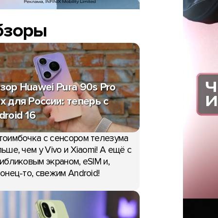
бзоры
зор Huawei Pura 90s Pro
x для России: теперь с
droid 16
тоимбочка с сенсором телезума
ьше, чем у Vivo и Xiaomi! А ещё с
ибликовым экраном, eSIM и,
онец-то, свежим Android!