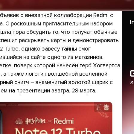
объявив о внезапной коллаборации Redmi с
ра. С роскошным пригласительным набором
ришла пора обсудить то, что получат обычные
спешит раскрывать карты и демонстрировать
2 Turbo, однако завесу тайны смог
ившийся на сайте одного из магазинов.
тке, поверх которой нанесён герб Хогвартса
, а также логотип волшебной вселенной.
рный снитч – знаменитый золотой шарик с
м на презентации завтра, 28 марта.