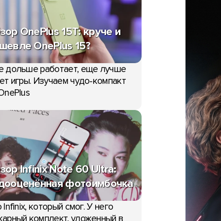
зор OnePlus 15T: круче и
шевле OnePlus 15?
е дольше работает, еще лучше
ет игры. Изучаем чудо-компакт
OnePlus
зор Infinix Note 60 Ultra:
дооценённая фотоимбочка
 Infinix, который смог. У него
арный комплект, уложенный в
НОВОСТИ