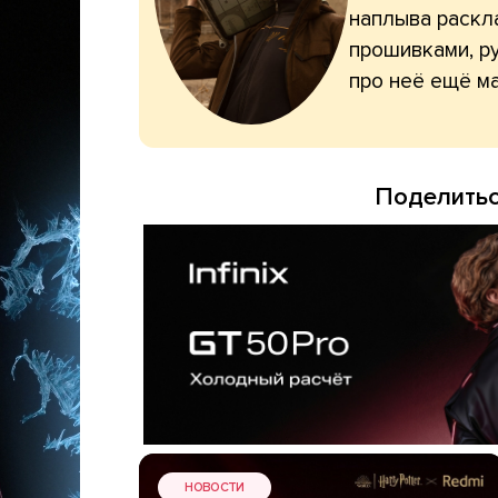
наплыва раскл
прошивками, ру
про неё ещё ма
Поделитьс
НОВОСТИ