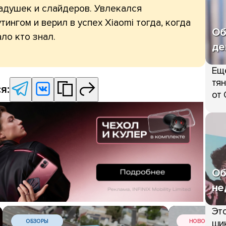
адушек и слайдеров. Увлекался
тингом и верил в успех Xiaomi тогда, когда
Об
ло кто знал.
де
Ещ
тян
я:
от 
Об
не
Это
шик
ОБЗОРЫ
НОВОСТИ