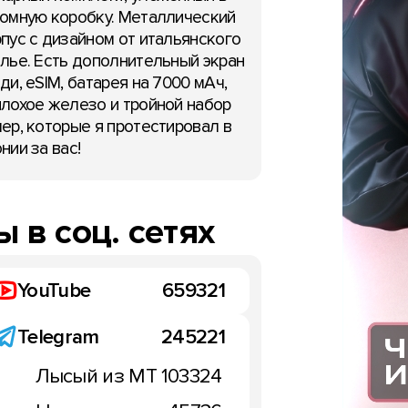
омную коробку. Металлический
пус с дизайном от итальянского
лье. Есть дополнительный экран
ди, eSIM, батарея на 7000 мАч,
лохое железо и тройной набор
ер, которые я протестировал в
нии за вас!
 в соц. сетях
стается камерой Redmi
Redmi Note 12 Turbo пор
YouTube
659321
rbo в новой серии
флагманскими фишками 
памяти
Telegram
245221
марта 2023
17:23, 25 марта 2023
Лысый из МТ
103324