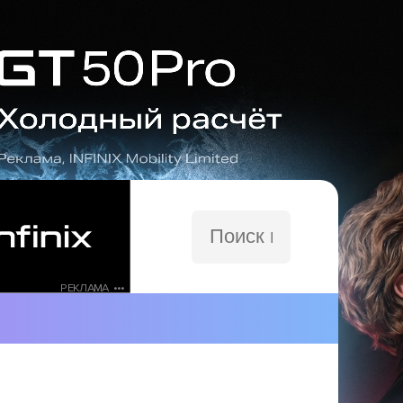
Поиск
по
сайту
РЕКЛАМА •••