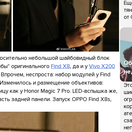
Ещ
тян
от 
относительно небольшой шайбовидный блок
Об
йбы" оригинального
Find X8
, да и у
Vivo X200
не
Впрочем, неспроста: набор модулей у Find
 Изменилось и размещение объективов:
Это
цу как у Honor Magic 7 Pro. LED-вспышка же,
шик
асть задней панели. Запуск OPPO Find X8s,
огр
кор
ате
сза
неп