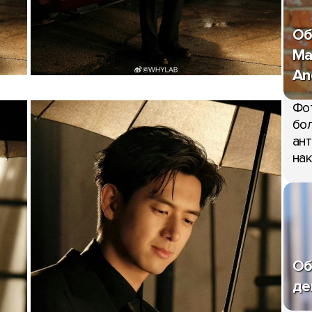
Об
Ma
An
Фо
бол
ант
нак
Об
де