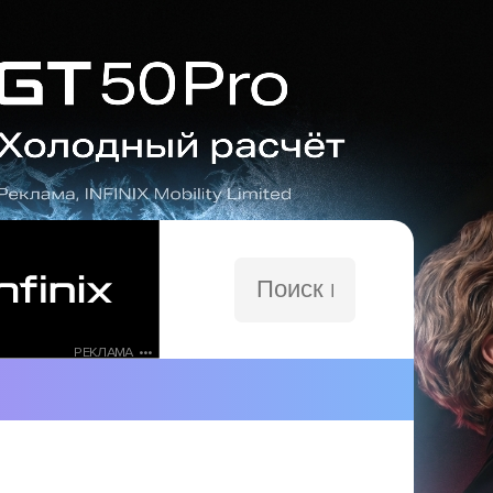
Поиск
по
сайту
РЕКЛАМА •••