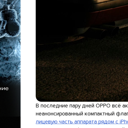
В последние пару дней OPPO всё ак
неанонсированный компактный флаг
лицевую часть аппарата рядом с iPh