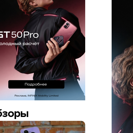
бзоры