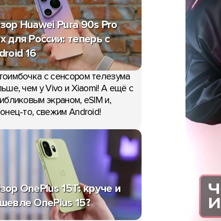
зор Huawei Pura 90s Pro
x для России: теперь с
droid 16
тоимбочка с сенсором телезума
ьше, чем у Vivo и Xiaomi! А ещё с
ибликовым экраном, eSIM и,
онец-то, свежим Android!
зор OnePlus 15T: круче и
шевле OnePlus 15?