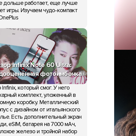
е дольше работает, еще лучше
ет игры. Изучаем чудо-компакт
OnePlus
зор Infinix Note 60 Ultra:
дооценённая фотоимбочка
 Infinix, который смог. У него
арный комплект, уложенный в
омную коробку. Металлический
пус с дизайном от итальянского
лье. Есть дополнительный экран
ди, eSIM, батарея на 7000 мАч,
лохое железо и тройной набор