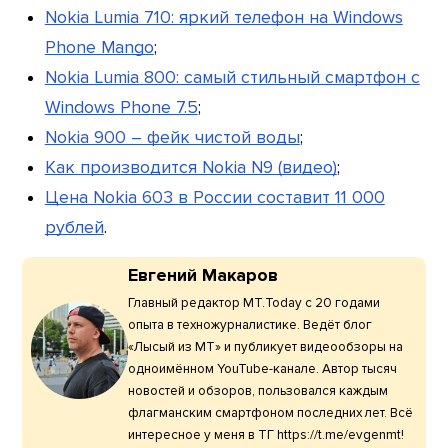
Nokia Lumia 710: яркий телефон на Windows
Phone Mango
;
Nokia Lumia 800: самый стильный смартфон с
Windows Phone 7.5
;
Nokia 900 – фейк чистой воды
;
Как производится Nokia N9 (видео)
;
Цена Nokia 603 в России составит 11 000
рублей
.
Евгений Макаров
Главный редактор МТ.Today с 20 годами
опыта в техножурналистике. Ведёт блог
«Лысый из МТ» и публикует видеообзоры на
одноимённом YouTube-канале. Автор тысяч
новостей и обзоров, пользовался каждым
флагманским смартфоном последних лет. Всё
интересное у меня в ТГ https://t.me/evgenmt!